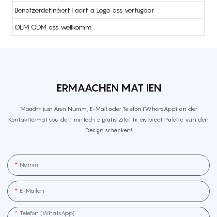
Benotzerdefinéiert Faarf a Logo ass verfügbar
OEM ODM ass wëllkomm
ERMAACHEN MAT IEN
Maacht just Ären Numm, E-Mail oder Telefon (WhatsApp) an der
Kontaktformat sou datt mir Iech e gratis Zitat fir eis breet Palette vun den
Design schécken!
Namm
E-Mailen
Telefon (WhatsApp]