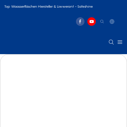
Top Waasserfläschen Hiersteller & Liwwerant - Safeshine