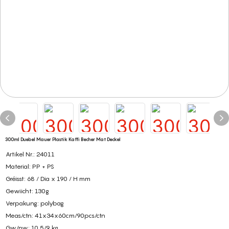
300ml Duebel Mauer Plastik Kaffi Becher Mat Deckel
Artikel Nr.: 24011
Material: PP + PS
Gréisst: 68 / Dia x 190 / H mm
Gewiicht: 130g
Verpakung: polybag
Meas/ctn: 41x34x60cm/90pcs/ctn
Gw/nw: 10,5/9 kg