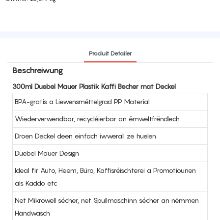
Produit Detailer
Beschreiwung
300ml Duebel Mauer Plastik Kaffi Becher mat Deckel
BPA-gratis a Liewensmëttelgrad PP Material
Wiederverwendbar, recycléierbar an ëmweltfrëndlech
Droen Deckel deen einfach iwwerall ze huelen
Duebel Mauer Design
Ideal fir Auto, Heem, Büro, Kaffisréischterei a Promotiounen
als Kaddo etc
Net Mikrowell sécher, net Spullmaschinn sécher an nëmmen
Handwäsch