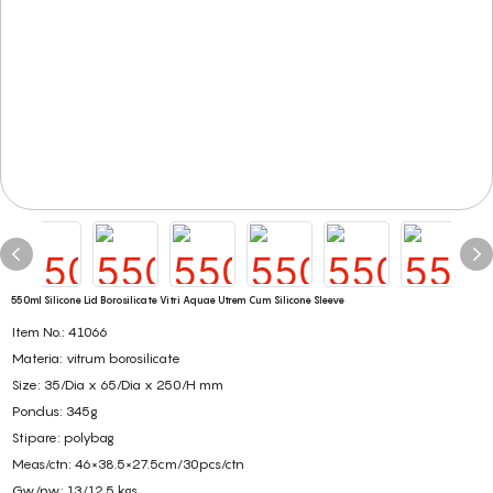
550ml Silicone Lid Borosilicate Vitri Aquae Utrem Cum Silicone Sleeve
Item No.: 41066
Materia: vitrum borosilicate
Size: 35/Dia x 65/Dia x 250/H mm
Pondus: 345g
Stipare: polybag
Meas/ctn: 46×38.5×27.5cm/30pcs/ctn
Gw/nw: 13/12.5 kgs