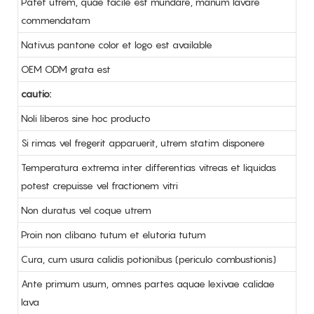
Patet utrem, quae facile est mundare, manum lavare
commendatam
Nativus pantone color et logo est available
OEM ODM grata est
cautio:
Noli liberos sine hoc producto
Si rimas vel fregerit apparuerit, utrem statim disponere
Temperatura extrema inter differentias vitreas et liquidas
potest crepuisse vel fractionem vitri
Non duratus vel coque utrem
Proin non clibano tutum et elutoria tutum
Cura, cum usura calidis potionibus (periculo combustionis)
Ante primum usum, omnes partes aquae lexivae calidae
lava