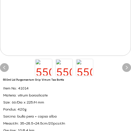
550ml Lid Purgamentum Grip Vitrum Tea Bottle
Item No.: 41014
Materia: vitrum borosilicate
Size: 66/Dia x 225/H mm
Pondus: 420g
Sarcina: bulla pera + capsa alba
Meas/ctn: 35×28.5×24.5cm/20pcs/ctn
Gw/nw: 10/8.4 kgs