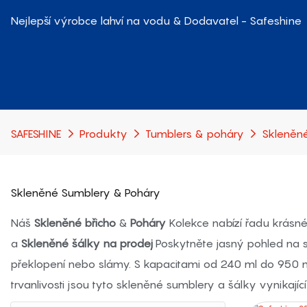
Nejlepší výrobce lahví na vodu & Dodavatel - Safeshine
SAFESHINE
Produkty
Tumblers & poháry
Skleněn
Skleněné Sumblery & Poháry
Náš
Skleněné břicho
&
Poháry
Kolekce nabízí řadu krásné
a
Skleněné šálky na prodej
Poskytněte jasný pohled na s
překlopení nebo slámy. S kapacitami od 240 ml do 950 ml 
trvanlivosti jsou tyto skleněné sumblery a šálky vynikaj