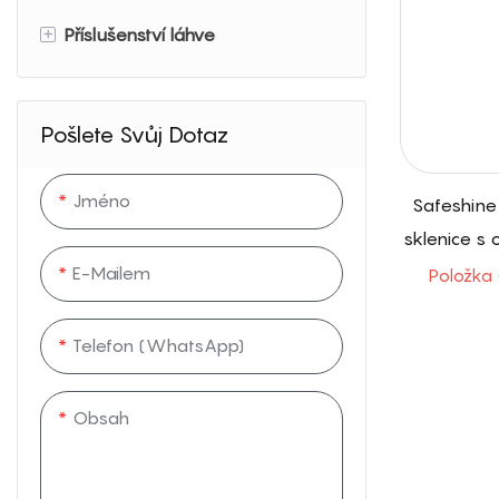
+
Příslušenství láhve
Cestovní soupravy na láhve
Dárkové sady láhve
Stračka na vodu
Pošlete Svůj Dotaz
Pouzdro na lahvičku na vodu
Jméno
Safeshine
sklenice s
a dvojitou
E-Mailem
Položka
sp
Telefon (WhatsApp)
Obsah