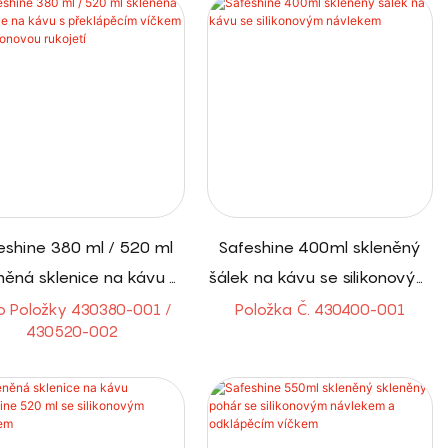
eshine 380 ml / 520 ml
Safeshine 400ml skleněný
něná sklenice na kávu s
šálek na kávu se silikonovým
řeklápěcím víčkem se
návlekem
lo Položky 430380-001 /
Položka Č. 430400-001
430520-002
silikonovou rukojetí