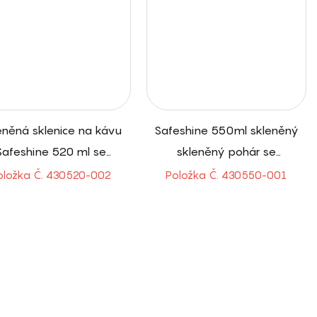
eněná sklenice na kávu
Safeshine 550ml skleněný
Safeshine 520 ml se
skleněný pohár se
ilikonovým úchopem
silikonovým návlekem a
oložka Č. 430520-002
Položka Č. 430550-001
odklápěcím víčkem