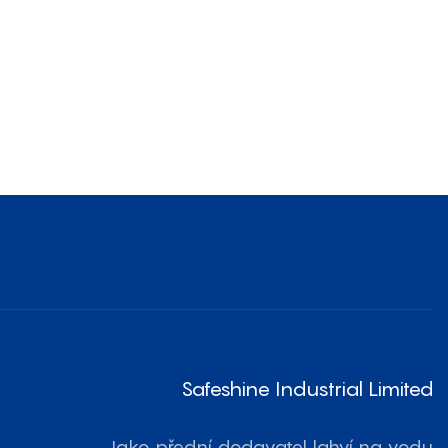
Safeshine Industrial Limited
Jako přední dodavatel lahví na vodu