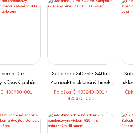
shine 950ml
Safeshine 240ml / 340ml
Saf
 víčkový pohár z
Kompaktní skleněný hrnek
skle
kátového skla se
na kávu s rukojetí
p
 Č. 430950-001
Položka Č. 430240-001 /
Čís
430340-001
ovým návlekem