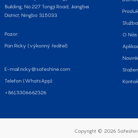
Building, No.227 Tongji Road, Jiangbei
Produ
District, Ningbo 315033
Služb
Pozor:
O Nás
Pan Ricky (výkonný ředitel)
Aplika
Novin
E-mail:
ricky@safeshine.com
Stažen
Telefon (WhatsApp):
Kontak
+8613306662326
Copyright © 2026 Safeshin