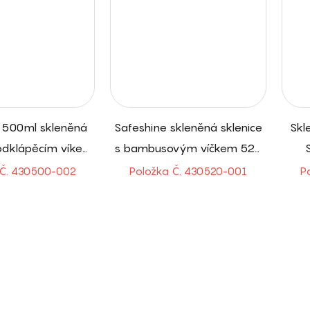
 500ml skleněná
Safeshine skleněná sklenice
Skl
 odklápěcím víkem
s bambusovým víčkem 520
 stěnou s čajovým
ml s ochranným silikonem
s
 Č. 430500-002
Položka Č. 430520-001
P
ařovačem