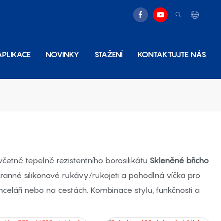
APLIKACE
NOVINKY
STAŽENÍ
KONTAKTUJTE NÁS
včetně tepelně rezistentního borosilikátu
Skleněné břicho
ranné silikonové rukávy/rukojeti a pohodlná víčka pro
celáři nebo na cestách. Kombinace stylu, funkčnosti a