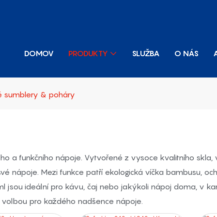
DOMOV
PRODUKTY
SLUŽBA
O NÁS
é sumblery & poháry
ho a funkčního nápoje. Vytvořené z vysoce kvalitního skla, 
vé nápoje. Mezi funkce patří ekologická víčka bambusu, och
jsou ideální pro kávu, čaj nebo jakýkoli nápoj doma, v kan
ící volbou pro každého nadšence nápoje.