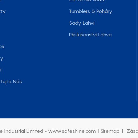
kty
Tumblers & Poháry
a
Sady Lahví
Příslušenství Láhve
ce
ky
í
tujte Nás
e Industrial Limited - www.safeshine.com
|
Sitemap
|
Zása