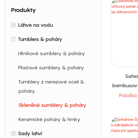
Produkty
+
Láhve na vodu
-
Tumblers & poháry
Hliníkové láhve na vodu
Plastové láhve na vodu
Hliníkové sumblery & poháry
Láhve proteinové třepačky
Plastové sumblery & poháry
Safe
Lahve na vodu z nerezové
Tumblery z nerezové oceli &
bambusový
oceli
poháry
borosili
Položka
silikon
Skleněné láhve na vodu
Skleněné sumblery & poháry
Keramické poháry & hrnky
+
Sady lahví