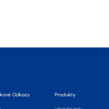
tkové Odkazy
Produkty
v
Láhve Na Vodu