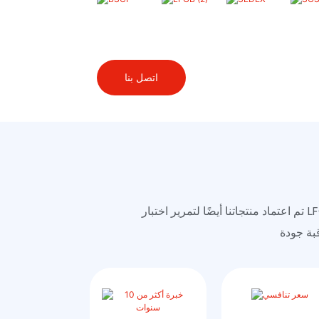
اتصل بنا
تم اعتماد منتجاتنا أيضًا لتمرير اختبار LFGB و TUV و SGS و BV ، ويحصل معظم الموردين على WCA و BSCI و Sedex Audit وما إلى ذلك. لدينا نظام