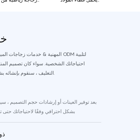
المقاوم للصدأ
الفولاذ المقاوم للصدأ
الحراري
من الفولاذ المقاوم
للصدأ مع arabiner
خد
قابلة للتلقيح
احتياجاتك الشخصية. سواء كان تصميم المنتج
التغليف ، سنقوم بإنشائه بشكل احترافي وفقًا لمتطلباتك.
بعد توفير العينات أو إرشادات حجم التصميم ، سي
بشكل احترافي وفقًا لاحتياجاتك حتى ت
ذو