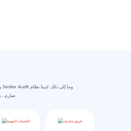
مراقبة جودة AQL صارم ، بما في ذلك التفتيش أثناء العملية في كل عملية وفحص نهائي.