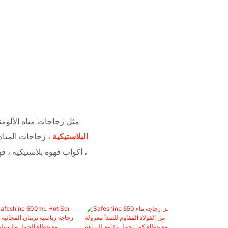
تصميم Safeshine وإنتاج نطاق واسع من زجاجات المياه & Drinkwares. مثل زجاجات
البلاستيكية
، زجاجات المياه
، أكواب قهوة بلاستيكية ، 