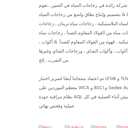
ركة رائدة في زجاجات المياه في الصين ، تقوم Safeshine
بتصميم وإنتاج نطاق واسع من زجاجات المياه & Drinkwares. مثل زجاجات
لمياه البلاستيكية ، زجاجات مياه تريتان ، زجاجات
ت مياه من الفولاذ المقاوم للصدأ ، زجاجات مياه
يكية ، قهوة من الفولاذ المقاوم للصدأ. & أكواب ،
كواب ، وأكواب الشاي ، وزجاجات الشاي وغيرها
من الشرب ، إلخ.
تم اعتماد منتجاتنا أيضًا لتمرير اختبار LFGB و TUV و SGS و BV ، ويحصل
معظم الموردين على WCA و BSCI و Sedex Audit وما إلى ذلك. لدينا
نظام مراقبة جودة AQL صارم ، بما في ذلك التفتيش أثناء العملية في كل
عملية وفحص نهائي.