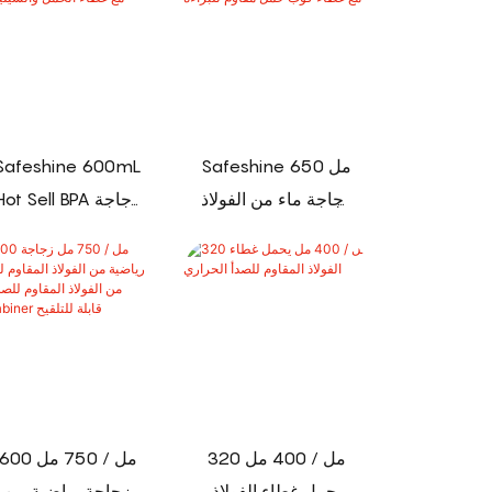
Safeshine 650 مل
Safeshine 600mL
زجاجة ماء من الفولاذ
Hot Sell BPA زجاج
المقاوم للصدأ
رياضية تريتان
معزولة مع غطاء
المجانية مع غطاء
كوب حمل مقاوم
الحمل والسيليكون
للبراءة
320 مل / 400 مل
600 مل / 750 مل
يحمل غطاء الفولاذ
زجاجة رياضية من