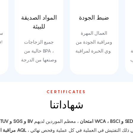
ضبط الجودة
المواد الصديقة
للبيئة
العمال المهرة
سع
ومراقبة الجودة من
جميع الزجاجات
فائقة وخدمة أسرع!
ة
ذوي الخبرة لمراقبة
خالية من BPA ،
ب
الجودة
وصنعها من الدرجة
الغذائية & مادة
قابلة لإعادة التدوير
CERTIFICATES
شهاداتنا
WC و SEDEX
، معظم الموردين لديهم
امتحان
LFGB و TUV و SGS و BV
مراقبة الجودة AQL