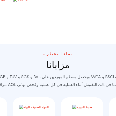
لماذا تختارنا
مزايانا